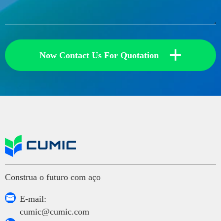
+
Now Contact Us For Quotation
Construa o futuro com aço

E-mail:
cumic@cumic.com