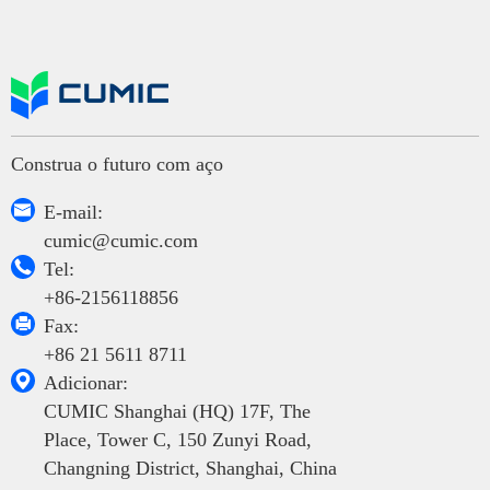
Construa o futuro com aço

E-mail:
cumic@cumic.com

Tel:
+86-2156118856

Fax:
+86 21 5611 8711

Adicionar:
CUMIC Shanghai (HQ) 17F, The
Place, Tower C, 150 Zunyi Road,
Changning District, Shanghai, China