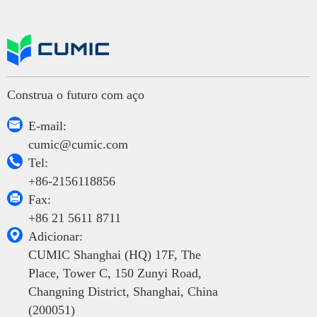
Construa o futuro com aço

E-mail:
cumic@cumic.com

Tel:
+86-2156118856

Fax:
+86 21 5611 8711

Adicionar:
CUMIC Shanghai (HQ) 17F, The
Place, Tower C, 150 Zunyi Road,
Changning District, Shanghai, China
(200051)