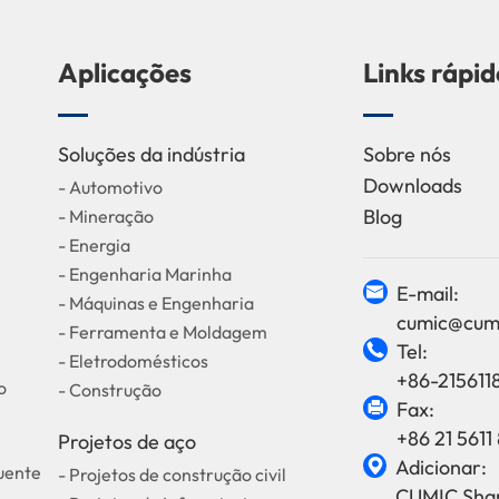
Aplicações
Links rápi
Soluções da indústria
Sobre nós
Downloads
- Automotivo
Blog
- Mineração
- Energia
- Engenharia Marinha
E-mail:

- Máquinas e Engenharia
cumic@cum
- Ferramenta e Moldagem
Tel:

- Eletrodomésticos
+86-215611
o
- Construção
Fax:

+86 21 5611 
Projetos de aço
Adicionar:

quente
- Projetos de construção civil
CUMIC Shan