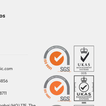
dos
ic.com
8856
8711
ghai (HQ) 17F, The