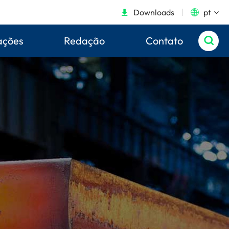
Downloads
pt


ações
Redação
Contato
