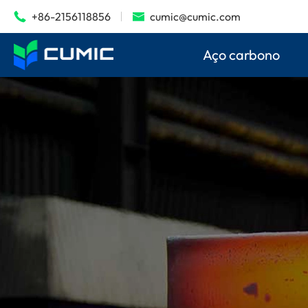
+86-2156118856
cumic@cumic.com


Aço carbono