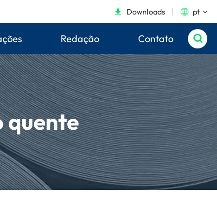
Downloads
pt


ações
Redação
Contato

o quente