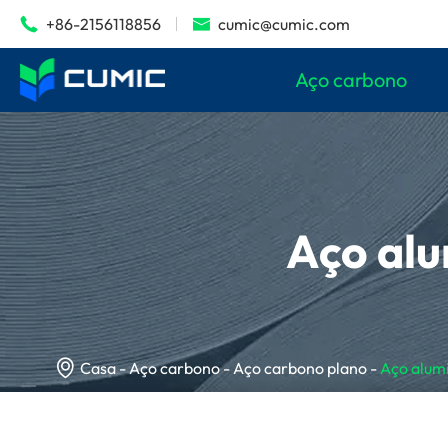
+86-2156118856
cumic@cumic.com


Aço carbono
Aço alu

Casa
Aço carbono
Aço carbono plano
Aço alum