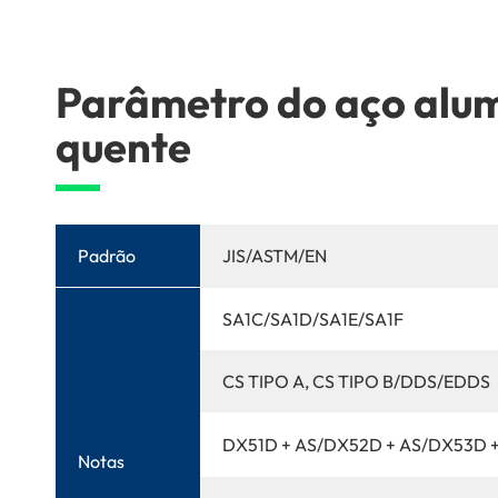
Parâmetro do aço alu
quente
Padrão
JIS/ASTM/EN
SA1C/SA1D/SA1E/SA1F
CS TIPO A, CS TIPO B/DDS/EDDS
DX51D + AS/DX52D + AS/DX53D 
Notas