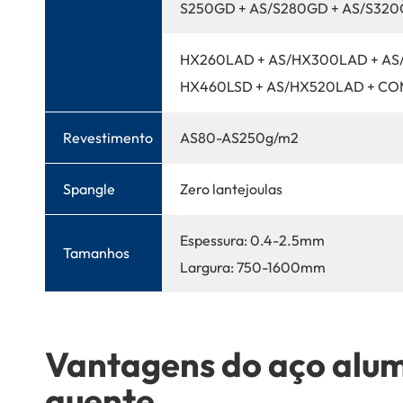
S250GD + AS/S280GD + AS/S320
HX260LAD + AS/HX300LAD + AS
HX460LSD + AS/HX520LAD + C
Revestimento
AS80-AS250g/m2
Spangle
Zero lantejoulas
Espessura: 0.4-2.5mm
Tamanhos
Largura: 750-1600mm
Vantagens do aço alum
quente