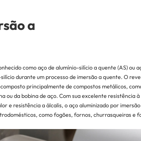
rsão a
ecido como aço de alumínio-silício a quente (AS) ou aço
-silício durante um processo de imersão a quente. O rev
mposto principalmente de compostos metálicos, como al
ha ou da bobina de aço. Com sua excelente resistência à 
calor e resistência a álcalis, o aço aluminizado por imer
rodomésticos, como fogões, fornos, churrasqueiras e f