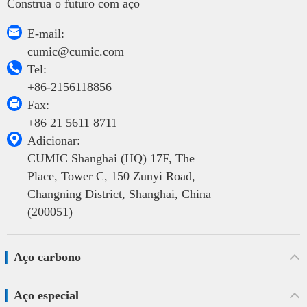
Construa o futuro com aço

E-mail:
cumic@cumic.com

Tel:
+86-2156118856

Fax:
+86 21 5611 8711

Adicionar:
CUMIC Shanghai (HQ) 17F, The
Place, Tower C, 150 Zunyi Road,
Changning District, Shanghai, China
(200051)
Aço carbono
Aço especial