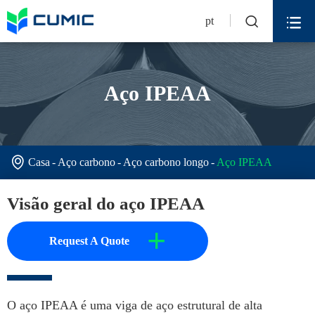


pt
Aço IPEAA

Casa
Aço carbono
Aço carbono longo
Aço IPEAA
Visão geral do aço IPEAA
+
Request A Quote
O aço IPEAA é uma viga de aço estrutural de alta