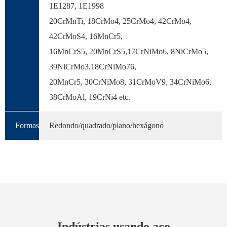
1E1287, 1E1998
20CrMnTi, 18CrMo4, 25CrMo4, 42CrMo4,
42CrMoS4, 16MnCr5,
16MnCrS5, 20MnCrS5,17CrNiMo6, 8NiCrMo5,
39NiCrMo3,18CrNiMo76,
20MnCr5, 30CrNiMo8, 31CrMoV9, 34CrNiMo6,
38CrMoAl, 19CrNi4 etc.
Formas
Redondo/quadrado/plano/hexágono
Indústrias usando aço