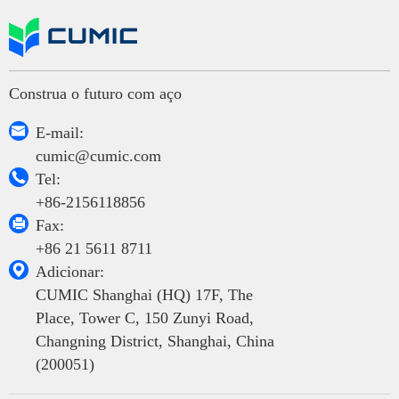
Construa o futuro com aço

E-mail:
cumic@cumic.com

Tel:
+86-2156118856

Fax:
+86 21 5611 8711

Adicionar:
CUMIC Shanghai (HQ) 17F, The
Place, Tower C, 150 Zunyi Road,
Changning District, Shanghai, China
(200051)