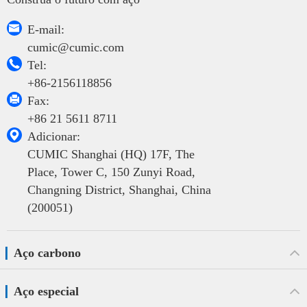

E-mail:
cumic@cumic.com

Tel:
+86-2156118856

Fax:
+86 21 5611 8711

Adicionar:
CUMIC Shanghai (HQ) 17F, The
Place, Tower C, 150 Zunyi Road,
Changning District, Shanghai, China
(200051)
Aço carbono
Aço especial