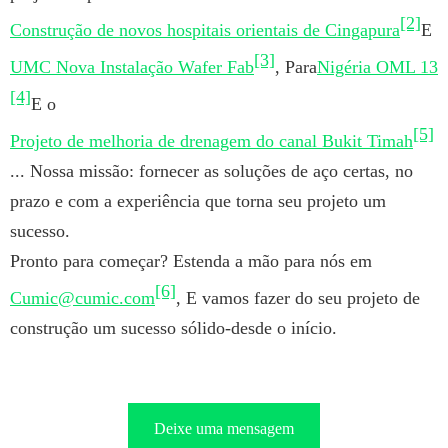
[2]
Construção de novos hospitais orientais de Cingapura
E
[3]
UMC Nova Instalação Wafer Fab
, Para
Nigéria OML 13
[4]
E o
[5]
Projeto de melhoria de drenagem do canal Bukit Timah
... Nossa missão: fornecer as soluções de aço certas, no
prazo e com a experiência que torna seu projeto um
sucesso.
Pronto para começar? Estenda a mão para nós em
[6]
Cumic@cumic.com
, E vamos fazer do seu projeto de
construção um sucesso sólido-desde o início.
Deixe uma mensagem