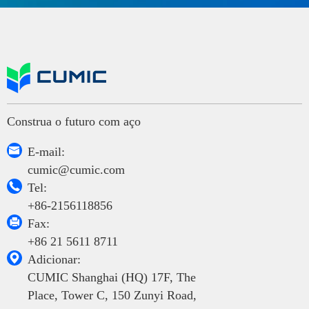
Construa o futuro com aço

E-mail:
cumic@cumic.com

Tel:
+86-2156118856

Fax:
+86 21 5611 8711

Adicionar:
CUMIC Shanghai (HQ) 17F, The
Place, Tower C, 150 Zunyi Road,