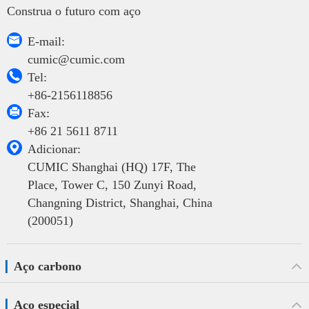
Construa o futuro com aço

E-mail:
cumic@cumic.com

Tel:
+86-2156118856

Fax:
+86 21 5611 8711

Adicionar:
CUMIC Shanghai (HQ) 17F, The
Place, Tower C, 150 Zunyi Road,
Changning District, Shanghai, China
(200051)
Aço carbono
Aço especial