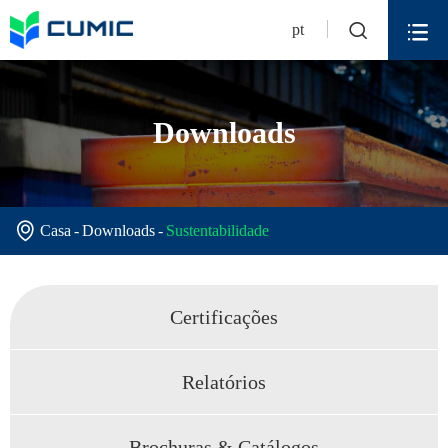


pt
Downloads

Casa
Downloads
Sustentabilidade
Certificações
Relatórios
Brochuras & Catálogos