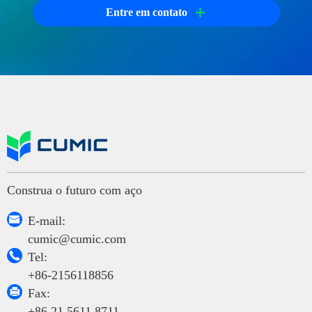
+
Entre em contato
Construa o futuro com aço

E-mail:
cumic@cumic.com

Tel:
+86-2156118856

Fax:
+86 21 5611 8711